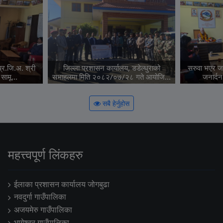
्र.जि.अ. श्री
जिल्ला प्रशासन कार्यालय, डडेल्धुराको
सरुवा भएर जा
 सामू...
सभाहलमा मिति २०८२/०७/२८ गते आयोजि...
जनार्दन
सबै हेर्नुहोस
महत्त्वपूर्ण लिंकहरु
ईलाका प्रशासन कार्यालय जोगबुढा
नवदुर्गा गाउँपालिका
अजयमेरु गाउँपालिका
भागेश्वर गाउँपालिका