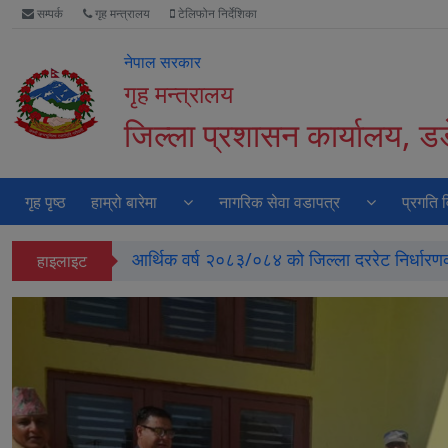
Accessibility
मुख्य
वेबसाइट
सम्पर्क
गृह मन्त्रालय
टेलिफोन निर्देशिका
Mode
नेभिगेसन
खोजमा
सुरु
पढ्नुहाेस्
जानुहोस्
नेपाल सरकार
गर्नुहोस्
गृह मन्त्रालय
जिल्ला प्रशासन कार्यालय, डडे
गृह पृष्ठ
हाम्रो बारेमा
नागरिक सेवा वडापत्र
प्रगति 
आर्थिक वर्ष २०८३/०८४ को जिल्ला दररेट निर्धारणका
हाइलाइट