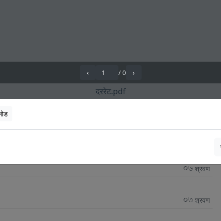
१०
बैशाख
०८
बैशाख
हेर्नुहाेस्
लोड
Proactive Disclosure
07
श्रवण
07
श्रवण