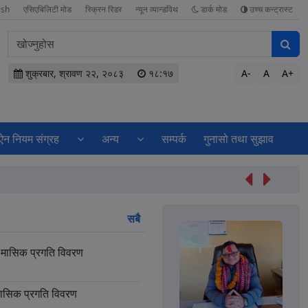
ish
एसिएबिलिटी मोड
स्क्रिन रिडर
न्यून व्यान्डविथ
डार्क मोड
उच्च कन्ट्रास्ट
वेबसाइटमा
सामग्री
खोज्नुहोस
शुक्रबार, श्रावण २२, २०८३
१८:१७
A-
A
A+
ऐन नियम संग्रह
अन्य
सम्पर्क
गुनासो तथा सुझाव
सेवा प्रवाह सम्बन
सबै
मासिक प्रगति विवरण
मासिक प्रगति विवरण