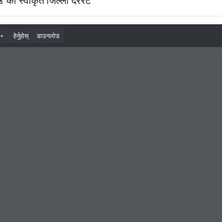
ो स्वीकृत जिल्ला दररेट
ाचार
डाउनलाेड
समाचार
बन्धी सूचना
०२
अषाढ
१७
बैशाख
१७
बैशाख
१५
बैशाख