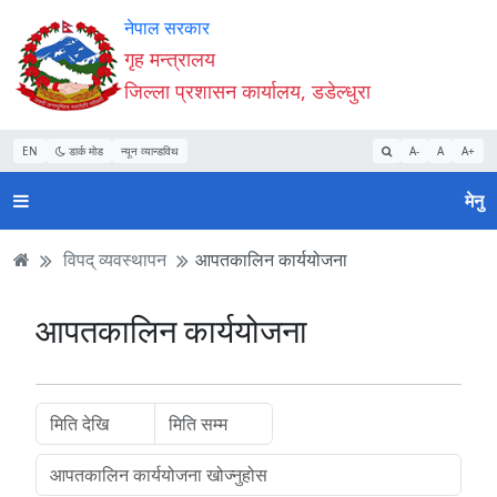
Accessibility
मुख्य
मुख्य
वेबसाइट
नेपाल सरकार
Mode
सामाग्री
नेभिगेसन
खोजमा
गृह मन्त्रालय
सुरु
पढ्नुहाेस्
पढ्नुहाेस्
जानुहोस्
जिल्ला प्रशासन कार्यालय, डडेल्धुरा
गर्नुहोस्
EN
डार्क मोड
न्यून व्यान्डविथ
A-
A
A+
मेनु
विपद् व्यवस्थापन
आपतकालिन कार्ययोजना
आपतकालिन कार्ययोजना