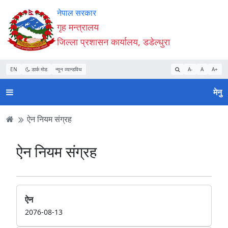
Accessibility
मुख्य
मुख्य
वेबसाइट
नेपाल सरकार
Mode
सामाग्री
नेभिगेसन
खोजमा
गृह मन्त्रालय
सुरु
पढ्नुहाेस्
पढ्नुहाेस्
जानुहोस्
जिल्ला प्रशासन कार्यालय, डडेल्धुरा
गर्नुहोस्
EN
डार्क मोड
न्यून व्यान्डविथ
A-
A
A+
मेनु
ऐन नियम संग्रह
ऐन नियम संग्रह
ऐन
2076-08-13