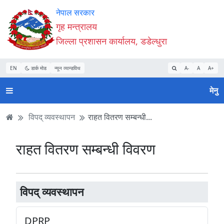
Accessibility
मुख्य
मुख्य
वेबसाइट
नेपाल सरकार
Mode
सामाग्री
नेभिगेसन
खोजमा
गृह मन्त्रालय
सुरु
पढ्नुहाेस्
पढ्नुहाेस्
जानुहोस्
जिल्ला प्रशासन कार्यालय, डडेल्धुरा
गर्नुहोस्
EN
डार्क मोड
न्यून व्यान्डविथ
A-
A
A+
मेनु
विपद् व्यवस्थापन
राहत वितरण सम्बन्धी...
राहत वितरण सम्बन्धी विवरण
विपद् व्यवस्थापन
DPRP