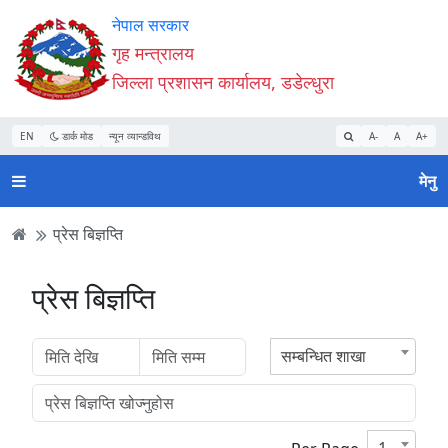
Accessibility
मुख्य
मुख्य
वेबसाइट
नेपाल सरकार
Mode
सामाग्री
नेभिगेसन
खोजमा
गृह मन्त्रालय
सुरु
पढ्नुहाेस्
पढ्नुहाेस्
जानुहोस्
जिल्ला प्रशासन कार्यालय, डडेल्धुरा
गर्नुहोस्
EN
डार्क मोड
न्यून व्यान्डविथ
A-
A
A+
मेनु
प्रेस बिज्ञप्ति
प्रेस बिज्ञप्ति
सम्बन्धित शाखा