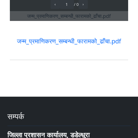
जन्म_प्रमाणिकरण_सम्बन्धी_फारामको_ढाँचा.pdf
सम्पर्क
जिल्ला प्रशासन कार्यालय, डडेल्धुरा