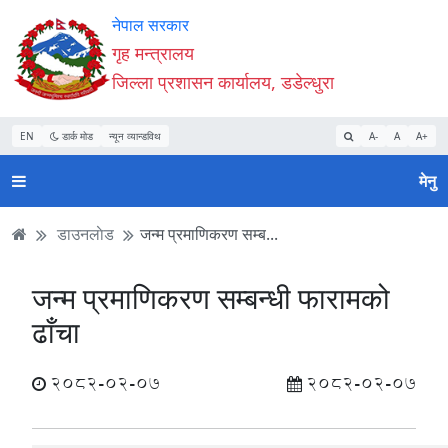
Accessibility
मुख्य
मुख्य
वेबसाइट
नेपाल सरकार
Mode
सामाग्री
नेभिगेसन
खोजमा
गृह मन्त्रालय
सुरु
पढ्नुहाेस्
पढ्नुहाेस्
जानुहोस्
जिल्ला प्रशासन कार्यालय, डडेल्धुरा
गर्नुहोस्
EN
डार्क मोड
न्यून व्यान्डविथ
A-
A
A+
मेनु
डाउनलाेड
जन्म प्रमाणिकरण सम्ब...
जन्म प्रमाणिकरण सम्बन्धी फारामको
ढाँचा
2082-02-07
2082-02-07