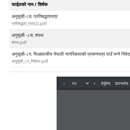
फाईलको नाम / शिर्षक
अनुसूची-८घ. प्रतिबद्धतापत्र
प्रतिबद्धता_पत्र(2).pdf
अनुसूची -८च. शपथ
शपथ.pdf
अनुसूची-८ग. गैरआवासीय नेपाली नागरिकताको प्रमाणपत्र पाउँ भन्ने निवे
अनुसुची_८ग_निवेदन.pdf