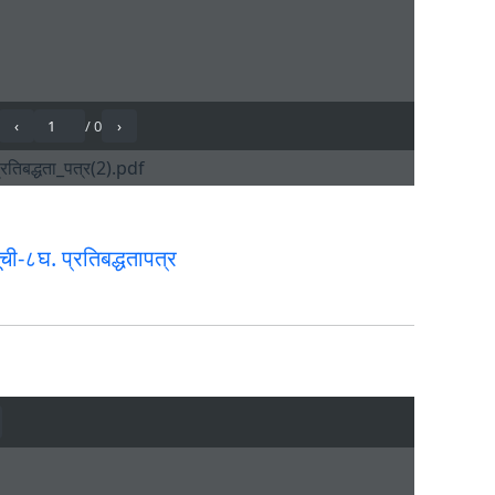
ची-८घ. प्रतिबद्धतापत्र