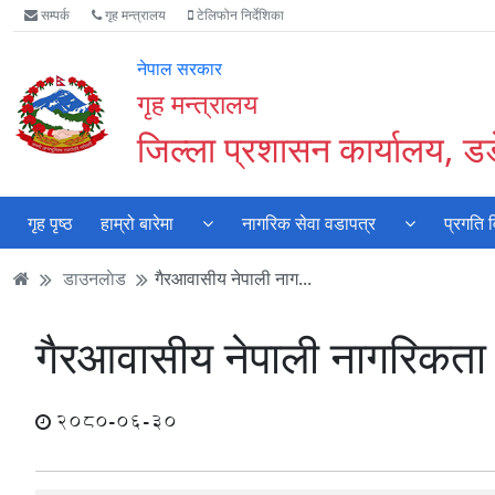
Accessibility
मुख्य
मुख्य
वेबसाइट
सम्पर्क
गृह मन्त्रालय
टेलिफोन निर्देशिका
Mode
सामाग्री
नेभिगेसन
खोजमा
सुरु
पढ्नुहाेस्
पढ्नुहाेस्
जानुहोस्
नेपाल सरकार
गर्नुहोस्
गृह मन्त्रालय
जिल्ला प्रशासन कार्यालय, डडे
गृह पृष्ठ
हाम्रो बारेमा
नागरिक सेवा वडापत्र
प्रगति 
डाउनलाेड
गैरआवासीय नेपाली नाग...
गैरआवासीय नेपाली नागरिकता प
2080-06-30