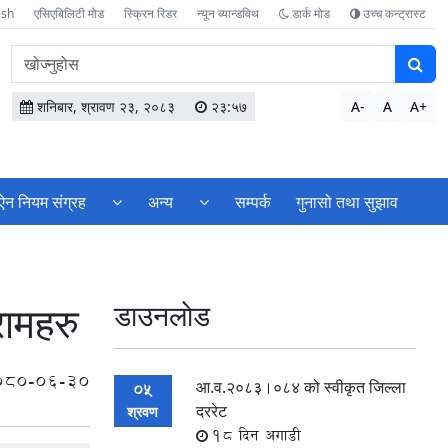
ish
एसिएबिलिटी मोड
स्क्रिन रिडर
न्यून व्यान्डविथ
डार्क मोड
उच्च कन्ट्रास्ट
वेबसाइटमा
सामग्री
खोज्नुहोस
शनिबार, श्रावण २३, २०८३
२३:५७
A-
A
A+
ऐन नियम संग्रह
अन्य
सम्पर्क
गुनासो तथा सुझाव
रामहरु
डाउनलाेड
080-06-30
आ.व.२०८३।०८४ को स्वीकृत जिल्ला
05
दररेट
श्रवण
18 दिन अगाडी