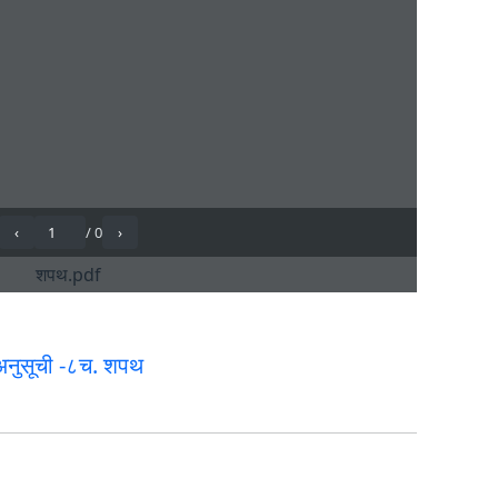
अनुसूची -८च. शपथ