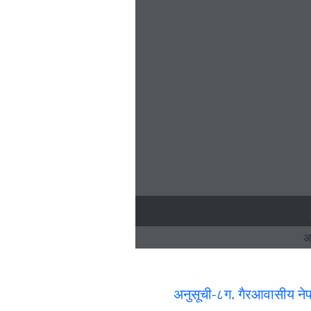
अनुसूची-८ग. गैरआवासीय नेप