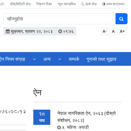
ish
एसिएबिलिटी मोड
स्क्रिन रिडर
न्यून व्यान्डविथ
डार्क मोड
उच्च कन्ट्रास्ट
वेबसाइटमा
सामग्री
खोज्नुहोस
शुक्रबार, श्रावण २२, २०८३
०९:४६
A-
A
A+
ऐन नियम संग्रह
अन्य
सम्पर्क
गुनासो तथा सुझाव
ऐन
076-08-13
नेपाल नागरिकता ऐन, २०६३ (दोस्रो
28
संशोधन, २०८२)
माघ
5 महिना अगाडी