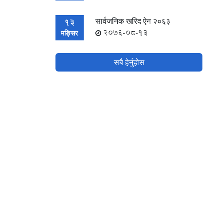
सार्वजनिक खरिद ऐन २०६३
13
2076-08-13
मङ्सिर
सबै हेर्नुहोस