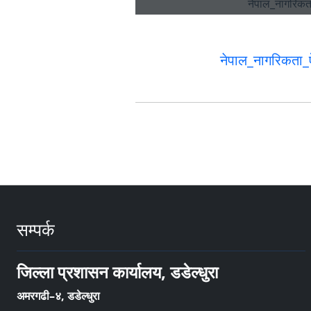
नेपाल_नागरिकत
सम्पर्क
जिल्ला प्रशासन कार्यालय, डडेल्धुरा
अमरगढी–४, डडेल्धुरा