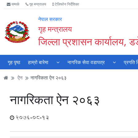
Accessibility
मुख्य
मुख्य
वेबसाइट
सम्पर्क
गृह मन्त्रालय
टेलिफोन निर्देशिका
Mode
सामाग्री
नेभिगेसन
खोजमा
सुरु
पढ्नुहाेस्
पढ्नुहाेस्
जानुहोस्
नेपाल सरकार
गर्नुहोस्
गृह मन्त्रालय
जिल्ला प्रशासन कार्यालय, डडे
गृह पृष्ठ
हाम्रो बारेमा
नागरिक सेवा वडापत्र
प्रगति 
ऐन
नागरिकता ऐन २०६३
नागरिकता ऐन २०६३
2076-08-13