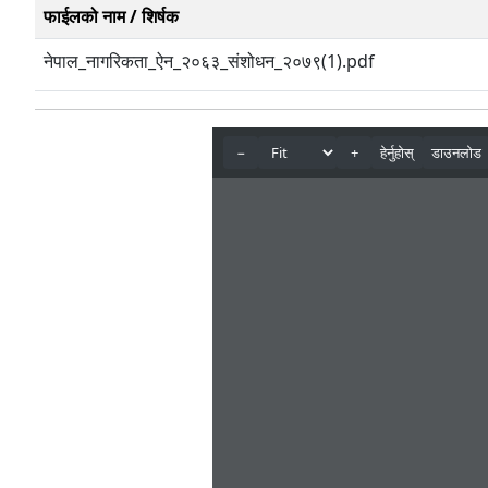
फाईलको नाम / शिर्षक
नेपाल_नागरिकता_ऐन_२०६३_संशोधन_२०७९(1).pdf