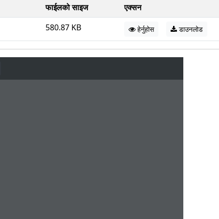
फाईलको साइज
एक्सन
580.87 KB
हेर्नुहोस
डाउनलोड