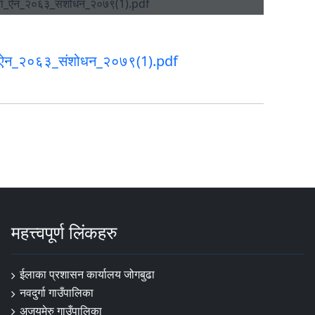
ा_ऐन_२०६३_संशोधन_२०७९(1).pdf
महत्त्वपूर्ण लिंकहरु
ईलाका प्रशासन कार्यालय जोगबुढा
नवदुर्गा गाउँपालिका
अजयमेरु गाउँपालिका