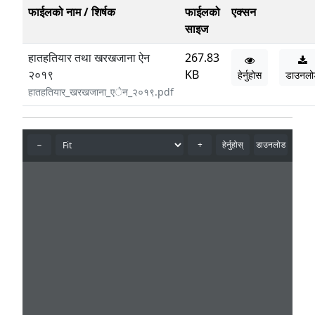
फाईलको नाम / शिर्षक
फाईलको
एक्सन
साइज
हातहतियार तथा खरखजाना ऐन
267.83
२०१९
KB
हेर्नुहोस
डाउनलो
हातहतियार_खरखजाना_एेन_२०१९.pdf