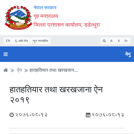
Accessibility
मुख्य
मुख्य
वेबसाइट
नेपाल सरकार
Mode
सामाग्री
नेभिगेसन
खोजमा
गृह मन्त्रालय
सुरु
पढ्नुहाेस्
पढ्नुहाेस्
जानुहोस्
जिल्ला प्रशासन कार्यालय, डडेल्धुरा
गर्नुहोस्
EN
डार्क मोड
न्यून व्यान्डविथ
A-
A
A+
मेनु
ऐन
हातहतियार तथा खरखजान...
हातहतियार तथा खरखजाना ऐन
२०१९
2076-08-13
2076-08-13