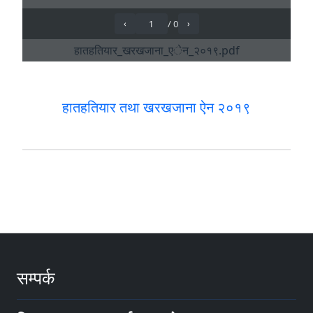
हातहतियार तथा खरखजाना ऐन २०१९
सम्पर्क