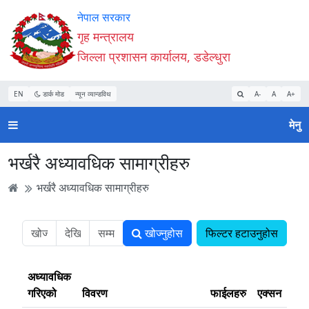
Accessibility
मुख्य
मुख्य
वेबसाइट
नेपाल सरकार
Mode
सामाग्री
नेभिगेसन
खोजमा
गृह मन्त्रालय
सुरु
पढ्नुहाेस्
पढ्नुहाेस्
जानुहोस्
जिल्ला प्रशासन कार्यालय, डडेल्धुरा
गर्नुहोस्
EN
डार्क मोड
न्यून व्यान्डविथ
A-
A
A+
मेनु
भर्खरै अध्यावधिक सामाग्रीहरु
भर्खरै अध्यावधिक सामाग्रीहरु
खोज्नुहोस
फिल्टर हटाउनुहोस
अध्यावधिक
गरिएको
विवरण
फाईलहरु
एक्सन