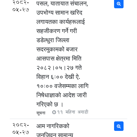
2082-
पसल, यातायात संचालन,
05-27
उपभोग्य सामान खरिद
लगायतका कार्यहरूलाई
सहजीकरण गर्ने गरी
डडेल्धुरा जिल्ला
सदरमुकामको बजार
आसपास क्षेत्रमा मिति
२०८२।०५।२७ गते
विहान ६ः०० देखी ऐ.
१०ः०० वजेसम्मका लागि
निषेधाज्ञाको आदेश जारी
गरिएको छ ।
11 महिना अगाडी
सूचना
2082-
आम नागरिकको
05-27
जनजिवन सामान्य