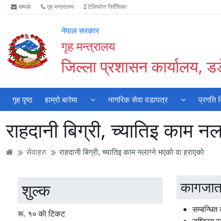
Accessibility
मुख्य
मुख्य
वेबसाइट
सम्पर्क
गृह मन्त्रालय
टेलिफोन निर्देशिका
Mode
सामाग्री
नेभिगेसन
खोजमा
सुरु
पढ्नुहाेस्
पढ्नुहाेस्
जानुहोस्
नेपाल सरकार
गर्नुहोस्
गृह मन्त्रालय
जिल्ला प्रशासन कार्यालय, डडे
गृह पृष्ठ
हाम्रो बारेमा
नागरिक सेवा वडापत्र
प्रगति 
राहदानी बिग्री, च्यातिइ काम नला
सेवाहरु
राहदानी बिग्री, च्यातिइ काम नलाग्ने भएकाे वा हराएकाे
कागजात
शुल्क
सम्बन्धित 
रू. १० काे टिकट