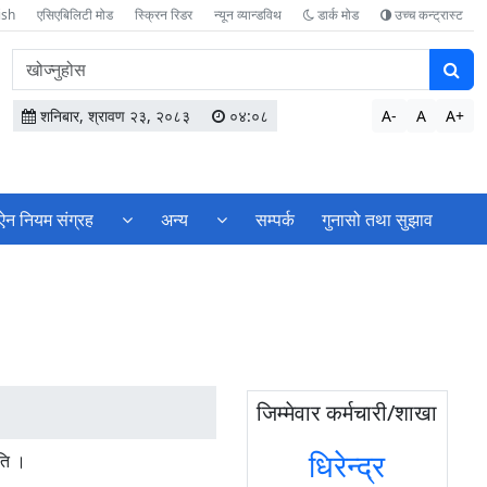
ish
एसिएबिलिटी मोड
स्क्रिन रिडर
न्यून व्यान्डविथ
डार्क मोड
उच्च कन्ट्रास्ट
वेबसाइटमा
सामग्री
खोज्नुहोस
शनिबार, श्रावण २३, २०८३
०४:०८
A-
A
A+
ऐन नियम संग्रह
अन्य
सम्पर्क
गुनासो तथा सुझाव
जिम्मेवार कर्मचारी/शाखा
धिरेन्द्र
रति ।