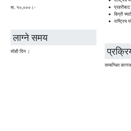
राष्ट्रिय
प्रहरीबाट
रू. १०,०००।-
बिग्री च्य
राष्ट्रिय
लाग्ने समय
प्रक्रि
साेही दिन ।
सम्बन्धित कागजा