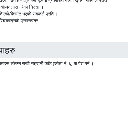
 स्तरकाे दैनिक पत्रिकामा सूचना प्रकाशित गरेकाे सूचना सक्कलै प्रति ।
 खाेजतलास गरेकाे निस्सा ।
ातिएकाे/केरमेट भएकाे सक्कलै प्रति ।
 परिचयपत्रको प्रमाणपत्र
याहरु
तहरू संलग्न राखी राहदानी फाँट (काेठा नं. ६) मा पेश गर्ने ।