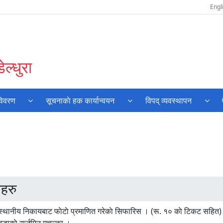
Engl
ल्धुरा
विवरण
सूचनाकाे हक कार्यान्वयन
विपद् व्यवस्थापन
हरु
 स्थानीय निकायबाट फाेटाे प्रमाणित गरेकाे सिफारिस । (रू. १० काे टिकट सहित)