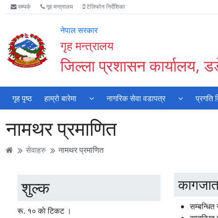
Accessibility
मुख्य
मुख्य
वेबसाइट
सम्पर्क
गृह मन्त्रालय
टेलिफोन निर्देशिका
Mode
सामाग्री
नेभिगेसन
खोजमा
सुरु
पढ्नुहाेस्
पढ्नुहाेस्
जानुहोस्
नेपाल सरकार
गर्नुहोस्
गृह मन्त्रालय
जिल्ला प्रशासन कार्यालय, डडे
गृह पृष्ठ
हाम्रो बारेमा
नागरिक सेवा वडापत्र
प्रगति 
नामथर प्रमाणित
सेवाहरु
नामथर प्रमाणित
कागजात
शुल्क
सम्बन्धित
रू. १० काे टिकट ।