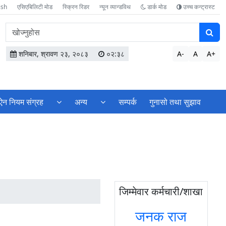
ish
एसिएबिलिटी मोड
स्क्रिन रिडर
न्यून व्यान्डविथ
डार्क मोड
उच्च कन्ट्रास्ट
वेबसाइटमा
सामग्री
खोज्नुहोस
शनिबार, श्रावण २३, २०८३
०२:३८
A-
A
A+
ऐन नियम संग्रह
अन्य
सम्पर्क
गुनासो तथा सुझाव
जिम्मेवार कर्मचारी/शाखा
जनक राज