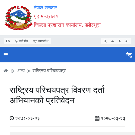
Accessibility
मुख्य
मुख्य
वेबसाइट
नेपाल सरकार
Mode
सामाग्री
नेभिगेसन
खोजमा
गृह मन्त्रालय
सुरु
पढ्नुहाेस्
पढ्नुहाेस्
जानुहोस्
जिल्ला प्रशासन कार्यालय, डडेल्धुरा
गर्नुहोस्
EN
डार्क मोड
न्यून व्यान्डविथ
A-
A
A+
मेनु
अन्य
राष्ट्रिय परिचयपत्र...
राष्ट्रिय परिचयपत्र विवरण दर्ता
अभियानको प्रतिवेदन
२०७८-०३-२३
२०७८-०३-२३