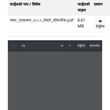
फाईलको नाम / शिर्षक
फाईलको
एक्सन
साइज
स्वतः_प्रकाशन_२०८०_तेस्रो_त्रैमासीक.pdf
6.61
MB
हेर्नुहोस