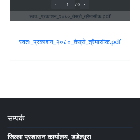
स्वतः_प्रकाशन_२०८०_तेस्रो_त्रैमासीक.pdf
सम्पर्क
जिल्ला प्रशासन कार्यालय, डडेल्धुरा