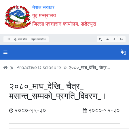
Accessibility
मुख्य
मुख्य
वेबसाइट
नेपाल सरकार
Mode
सामाग्री
नेभिगेसन
खोजमा
गृह मन्त्रालय
सुरु
पढ्नुहाेस्
पढ्नुहाेस्
जानुहोस्
जिल्ला प्रशासन कार्यालय, डडेल्धुरा
गर्नुहोस्
EN
डार्क मोड
न्यून व्यान्डविथ
A-
A
A+
मेनु
Proactive Disclosure
२०८०_माघ_देखि_ चैत्र...
२०८०_माघ_देखि_ चैत्र_
मसान्त_सम्मको_प्रगति_विवरण_।
2080-12-30
2080-12-30