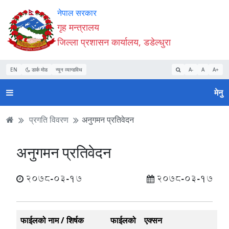
Accessibility
मुख्य
मुख्य
वेबसाइट
नेपाल सरकार
Mode
सामाग्री
नेभिगेसन
खोजमा
गृह मन्त्रालय
सुरु
पढ्नुहाेस्
पढ्नुहाेस्
जानुहोस्
जिल्ला प्रशासन कार्यालय, डडेल्धुरा
गर्नुहोस्
EN
डार्क मोड
न्यून व्यान्डविथ
A-
A
A+
मेनु
प्रगति विवरण
अनुगमन प्रतिवेदन
अनुगमन प्रतिवेदन
2078-03-17
2078-03-17
फाईलको नाम / शिर्षक
फाईलको
एक्सन