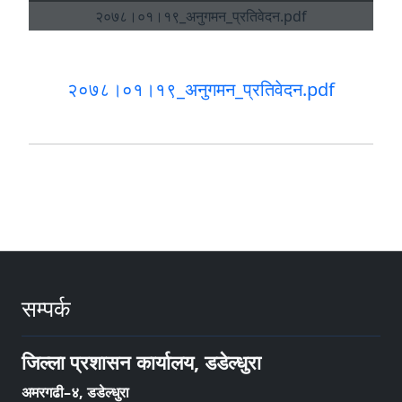
२०७८।०१।१९_अनुगमन_प्रतिवेदन.pdf
सम्पर्क
जिल्ला प्रशासन कार्यालय, डडेल्धुरा
अमरगढी–४, डडेल्धुरा