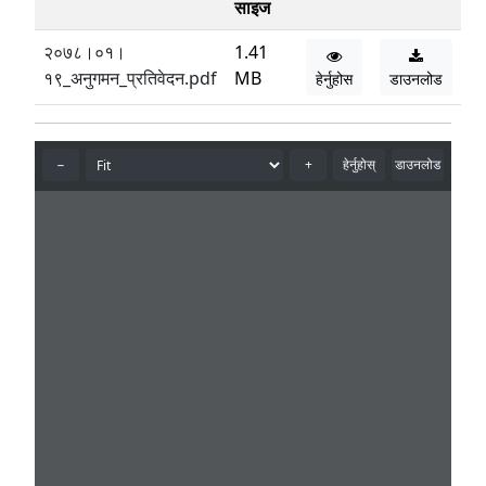
साइज
२०७८।०१।
1.41
१९_अनुगमन_प्रतिवेदन.pdf
MB
हेर्नुहोस
डाउनलोड