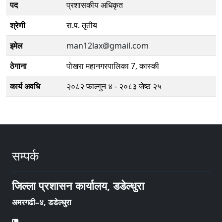
पद
प्रशासकीय अधिकृत
श्रेणी
रा.प. तृतीय
इमेल
man12lax@gmail.com
ठेगाना
पोखरा महानगरपालिका 7, कास्की
कार्य अवधि
२०८२ फाल्गुन ४ - २०८३ जेष्ठ २५
सम्पर्क
जिल्ला प्रशासन कार्यालय, डडेल्धुरा
अमरगढी–४, डडेल्धुरा