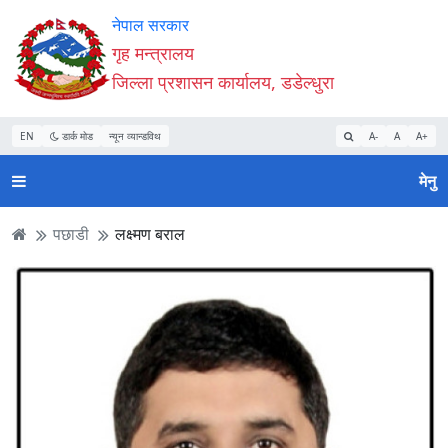
Accessibility
मुख्य
मुख्य
वेबसाइट
नेपाल सरकार
Mode
सामाग्री
नेभिगेसन
खोजमा
गृह मन्त्रालय
सुरु
पढ्नुहाेस्
पढ्नुहाेस्
जानुहोस्
जिल्ला प्रशासन कार्यालय, डडेल्धुरा
गर्नुहोस्
EN
डार्क मोड
न्यून व्यान्डविथ
A-
A
A+
मेनु
पछाडी
लक्ष्मण बराल