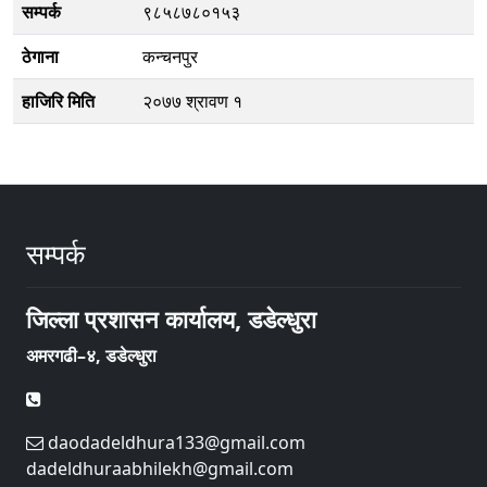
सम्पर्क
९८५८७८०१५३
ठेगाना
कन्चनपुर
हाजिरि मिति
२०७७ श्रावण १
सम्पर्क
जिल्ला प्रशासन कार्यालय, डडेल्धुरा
अमरगढी–४, डडेल्धुरा
daodadeldhura133@gmail.com
dadeldhuraabhilekh@gmail.com