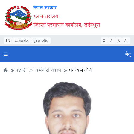
Accessibility
मुख्य
मुख्य
वेबसाइट
नेपाल सरकार
Mode
सामाग्री
नेभिगेसन
खोजमा
गृह मन्त्रालय
सुरु
पढ्नुहाेस्
पढ्नुहाेस्
जानुहोस्
जिल्ला प्रशासन कार्यालय, डडेल्धुरा
गर्नुहोस्
EN
डार्क मोड
न्यून व्यान्डविथ
A-
A
A+
मेनु
पछाडी
कर्मचारी विवरण
घनश्याम जाेशी